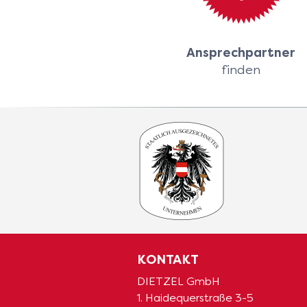
Ansprechpartner
finden
KONTAKT
DIETZEL GmbH
1. Haidequerstraße 3-5