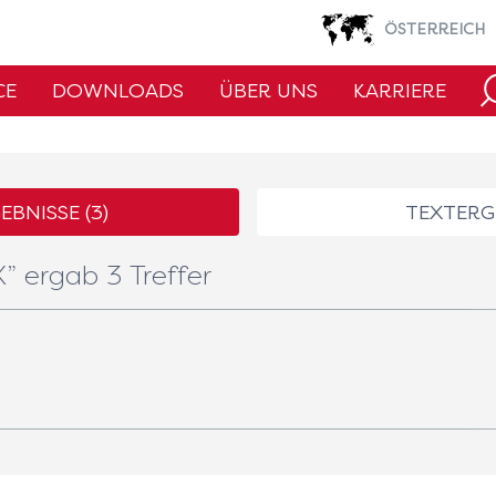
ÖSTERREICH
CE
DOWNLOADS
ÜBER UNS
KARRIERE
BNISSE (
3
)
TEXTERGE
X” ergab
3 Treffer